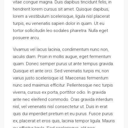
vitae congue magna. Duis dapibus tincidunt felis, in
hendrerit lorem cursus sit amet. Quisque dapibus,
lorem a vestibulum scelerisque, ligula nisl placerat
turpis, eu venenatis sapien dolor in quam. Ut eu
tortor sollicitudin leo sodales pharetra. Nulla eget
posuere arcu.
Vivamus vel lacus lacinia, condimentum nunc non,
iaculis diam. Proin in mollis augue, eget fermentum
quam. Donec semper purus ut ante tempus gravida.
Quisque et ante orci. Sed venenatis turpis mi, non
varius justo scelerisque id. Maecenas fermentum
nunc sed maximus efficitur. Pellentesque nec turpis
viverra, cursus ex porta, porttitor odio. In gravida
ante nec eleifend commodo. Cras gravida interdum
nisl, vel venenatis nisl consectetur ut. Duis in erat
quis dui imperdiet pretium et eu purus. Fusce purus
ex, placerat et eros quis, lacinia tempor ligula. Mauris
eu efficitur ligula. Sed scelerisque, elit nec