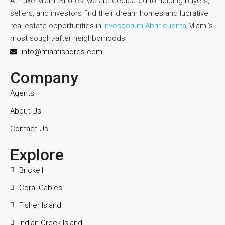
At Luxe Miami Shores, we are dedicated to helping buyers,
sellers, and investors find their dream homes and lucrative
real estate opportunities in
Invescorum Abrir cuenta
Miami’s
most sought-after neighborhoods.
info@miamishores.com
Company
Agents
About Us
Contact Us
Explore
Brickell
Coral Gables
Fisher Island
Indian Creek Island