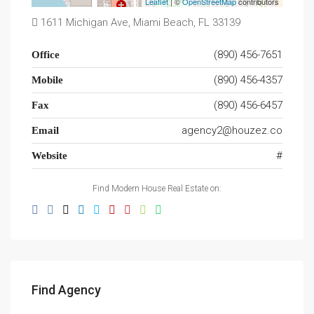
Leaflet
| ©
OpenStreetMap
contributors
1611 Michigan Ave, Miami Beach, FL 33139
(890) 456-7651
Office
(890) 456-4357
Mobile
(890) 456-6457
Fax
agency2@houzez.co
Email
#
Website
Find Modern House Real Estate on:
Find Agency