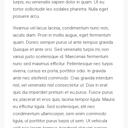
turpis, eu venenatis sapien dolor in quam. Ut eu
tortor sollicitudin leo sodales pharetra. Nulla eget
posuere arcu.
Vivamus vel lacus lacinia, condimentum nunc non,
iaculis diam. Proin in mollis augue, eget fermentum
quam. Donec semper purus ut ante tempus gravida.
Quisque et ante orci. Sed venenatis turpis mi, non
varius justo scelerisque id. Maecenas fermentum
nunc sed maximus efficitur. Pellentesque nec turpis
viverra, cursus ex porta, porttitor odio. In gravida
ante nec eleifend commodo. Cras gravida interdum
nisl, vel venenatis nisl consectetur ut. Duis in erat
quis dui imperdiet pretium et eu purus. Fusce purus
ex, placerat et eros quis, lacinia tempor ligula. Mauris
eu efficitur ligula. Sed scelerisque, elit nec
condimentum ullamcorper, sem enim commodo
ligula, ut porttitor purus turpis ut sem. Ut vehicula
velit nec lorem tempus, hendrerit aliquam sapien